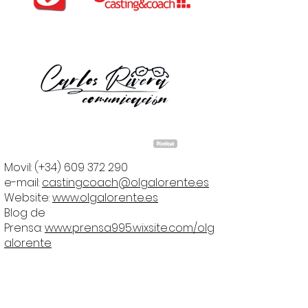
Movil: (+34)
609 372 290
e-mail:
castingcoach@olgalorente.es
Website:
www.olgalorente.es
Blog de
Prensa:
www.prensa995.wixsite.com/olg
alorente