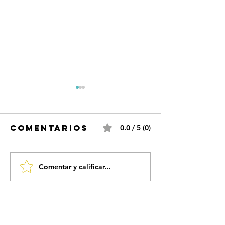
Comentarios
0.0 / 5 (0)
Comentar y calificar...
Aaron C
present
GYPSY y
entrevista al actor
repasa s
aaron cobos en onda
carrera