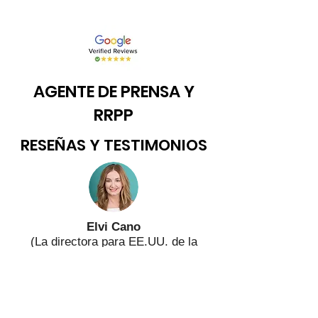
AGENTE DE PRENSA Y
RRPP
RESEÑAS Y TESTIMONIOS
Elvi Cano
(La directora para
EE.UU.
de la
Entidad de Gestión de Derechos de
los Productores Audiovisuales)
¡Aaron es brillante, súper profesional y
tiene la mejor energía!