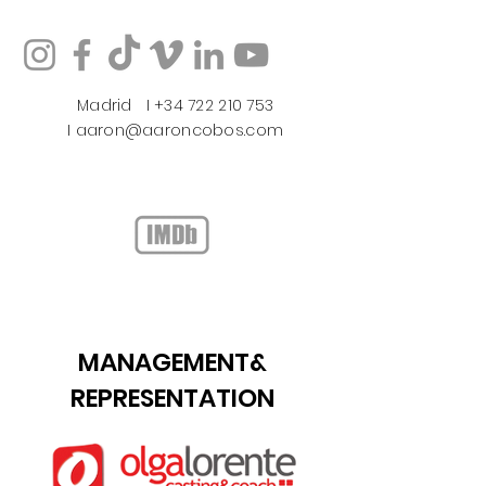
Madrid​ I +34 722 210 753
I
aaron@aaroncobos.com
MANAGEMENT&
REPRESENTATION