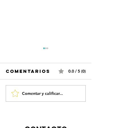
Comentarios
0.0 / 5 (0)
Comentar y calificar...
Aaron C
en el Ca
24H junt
entrevista al actor
Carlos 
aaron cobos en onda
present