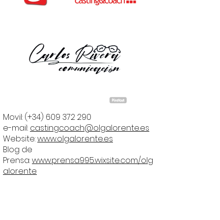
Movil: (+34)
609 372 290
e-mail:
castingcoach@olgalorente.es
Website:
www.olgalorente.es
Blog de
Prensa:
www.prensa995.wixsite.com/olg
alorente