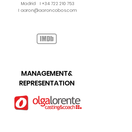
Madrid​ I +34 722 210 753
I
aaron@aaroncobos.com
MANAGEMENT&
REPRESENTATION