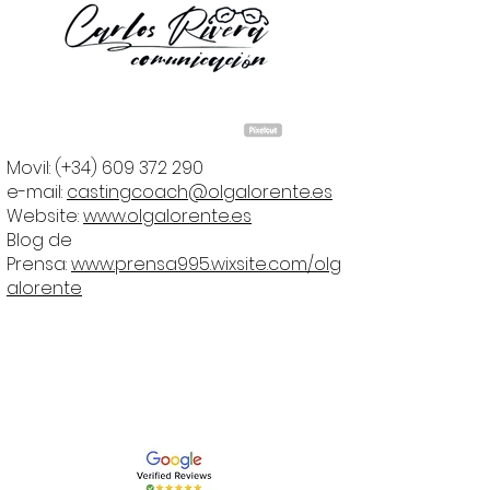
Movil: (+34)
609 372 290
e-mail:
castingcoach@olgalorente.es
Website:
www.olgalorente.es
Blog de
Prensa:
www.prensa995.wixsite.com/olg
alorente