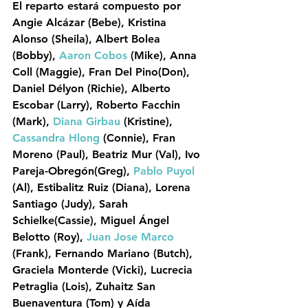
El reparto estará compuesto por 
Angie Alcázar
 (Bebe), 
Kristina 
Alonso
 (Sheila), 
Albert Bolea
(Bobby), 
Aaron Cobos
 (Mike), 
Anna 
Coll
 (Maggie), 
Fran Del Pino
(Don), 
Daniel Délyon
 (Richie), 
Alberto 
Escobar 
(Larry), 
Roberto Facchin
(Mark), 
Diana Girbau
 (Kristine), 
Cassandra Hlong
 (Connie), 
Fran 
Moreno
 (Paul), 
Beatriz Mur
 (Val), 
Ivo 
Pareja-Obregón
(Greg), 
Pablo Puyol
(Al), 
Estibalitz Ruiz
 (Diana), 
Lorena 
Santiago
 (Judy), 
Sarah 
Schielke
(Cassie), 
Miguel Ángel 
Belotto
 (Roy), 
Juan Jose Marco
(Frank), 
Fernando Mariano
 (Butch), 
Graciela Monterde
 (Vicki), 
Lucrecia 
Petraglia
 (Lois), 
Zuhaitz San 
Buenaventura
 (Tom) y 
Aída 