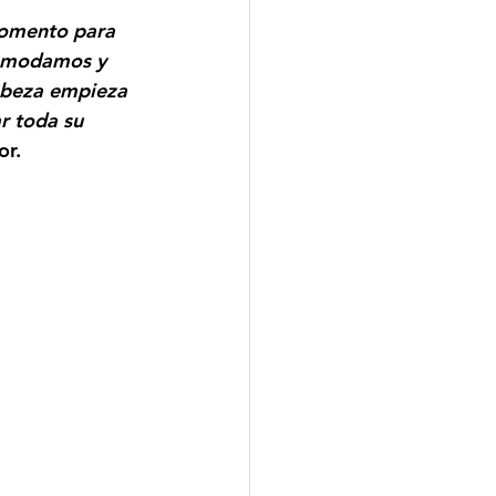
momento para 
comodamos y 
cabeza empieza 
r toda su 
or.