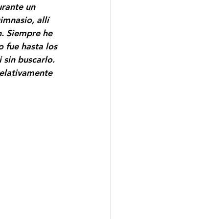
urante un 
mnasio, allí 
n. Siempre he 
 fue hasta los 
sin buscarlo. 
relativamente 