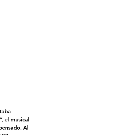
taba 
”
, el musical 
 pensado. Al 