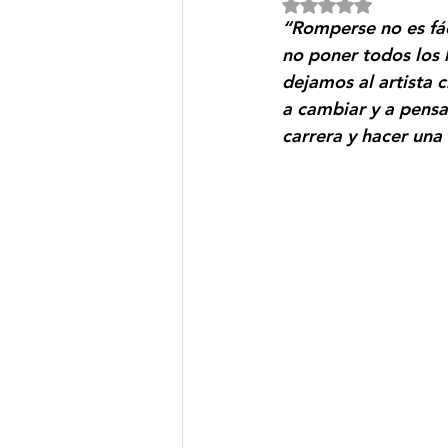
Obtuvo NaN de 5 e
“Romperse no es fác
no poner todos los 
dejamos al artista 
a cambiar y a pensa
carrera y hacer un