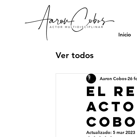
Inicio
Ver todos
Aaron Cobos
26 f
El r
acto
Cobo
Actualizado:
5 mar 2023