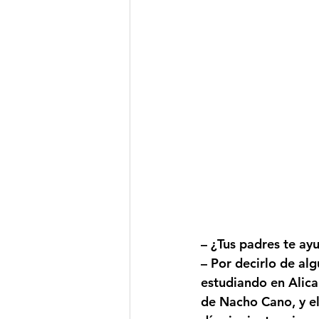
– ¿Tus padres te ay
– Por decirlo de al
estudiando en Alican
de 
Nacho Cano
, y 