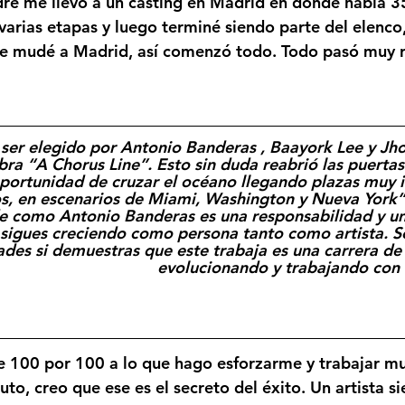
dre me llevo a un casting en Madrid en donde había 3
 varias etapas y luego terminé siendo parte del elenco
me mudé a Madrid, así comenzó todo. Todo pasó muy 
 ser elegido por Antonio Banderas , Baayork Lee y Jho
bra “A Chorus Line”. Esto sin duda reabrió las puertas
oportunidad de cruzar el océano llegando plazas muy 
s, en escenarios de Miami, Washington y Nueva York”,
e como Antonio Banderas es una responsabilidad y u
sigues creciendo como persona tanto como artista. S
des si demuestras que este trabaja es una carrera de 
evolucionando y trabajando con
 100 por 100 a lo que hago esforzarme y trabajar muy
to, creo que ese es el secreto del éxito. Un artista s