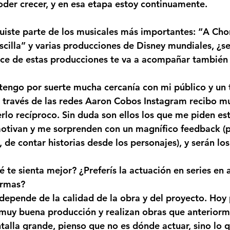
oder crecer, y en esa etapa estoy continuamente.
fuiste parte de los musicales más importantes: “A Chor
illa” y varias producciones de Disney mundiales, ¿sen
oce de estas producciones te va a acompañar también
, tengo por suerte mucha cercanía con mi público y un 
A través de las redes Aaron Cobos Instagram recibo m
lo recíproco. Sin duda son ellos los que me piden es
otivan y me sorprenden con un magnífico feedback (p
, de contar historias desde los personajes), y serán lo
 te sienta mejor? ¿Preferís la actuación en series en 
ormas?
 depende de la calidad de la obra y del proyecto. Hoy 
muy buena producción y realizan obras que anteriorm
ntalla grande, pienso que no es dónde actuar, sino lo 