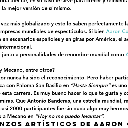
ría afectar, en su caso le sirve para crecer y reinvent
 la mejor versión de sí mismo.
vez más globalizado y esto lo saben perfectamente l
empresas mundiales de espectáculos. Si bien 
Aaron C
 en escenarios españoles y en giras por América, el a
internacional.
r junto a personalidades de renombre mundial como 
A
y Mecano, entre otros?
tor nunca ha sido el reconocimiento. Pero haber parti
ca con Paloma 
San Basilio
 en 
“Hasta Siempre”
 es uno
e esta carrera. Es muy bueno hacer lo que te gusta y c
miras. Que 
Antonio Banderas
, una estrella mundial, 
casi 2000 participantes fue sin duda algo muy hermoso
o a 
Mecano
 en 
“Hoy no me puedo levantar”
.
nzos artísticos de Aaron