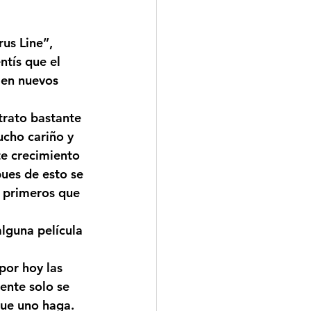
us Line”, 
tís que el 
 en nuevos 
trato bastante 
ucho cariño y 
te crecimiento 
ues de esto se 
s primeros que 
alguna película 
por hoy las 
ente solo se 
que uno haga. 