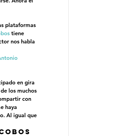
arse. Ahora el 
as plataformas 
obos
 tiene 
ctor nos habla 
ntonio 
cipado en gira 
 de los muchos 
ompartir con 
me haya 
. Al igual que 
 Cobos