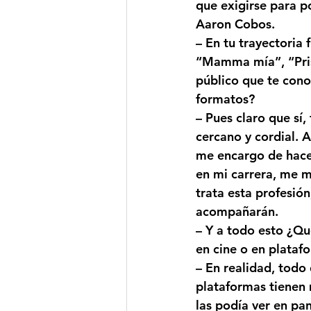
que exigirse para p
Aaron Cobos.
– En tu trayectoria 
“Mamma mía”, “Prisc
público que te con
formatos?
– Pues claro que sí
cercano y cordial. 
me encargo de hacer
en mi carrera, me m
trata esta profesión
acompañarán.
– Y a todo esto ¿Qué
en cine o en plataf
– En realidad, todo
plataformas tienen 
las podía ver en pa