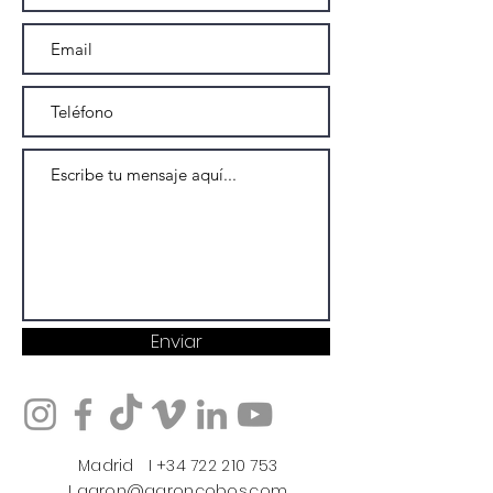
Enviar
Madrid​ I +34 722 210 753
I
aaron@aaroncobos.com