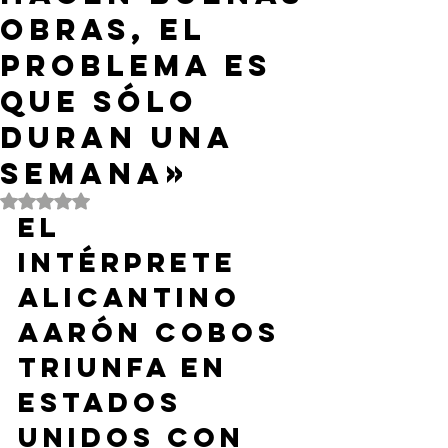
obras, el
problema es
que sólo
duran una
semana»
Obtuvo NaN de 5 estrellas.
El 
intérprete 
alicantino 
Aarón Cobos 
triunfa en 
Estados 
Unidos con 